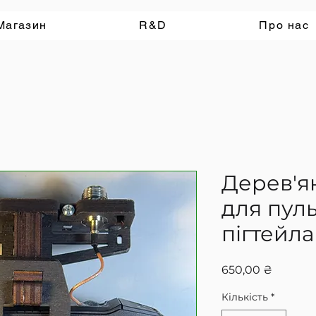
Магазин
R&D
Про нас
Дерев'я
для пуль
пігтейл
Ціна
650,00 ₴
Кількість
*