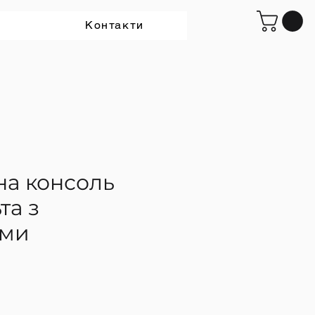
Контакти
на консоль
та з
ами