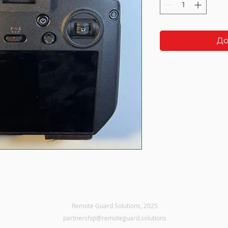
До
Remote Guard Solutions, 2025
partnership@remoteguard.solutions