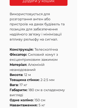
Додати у кошик
Використовується для
розгортання антен або
пристроїв на дахах будівель та
позиціях для забезпечення
надійного зв'язку і мінімізації
впливу рельєфу на сигнал.
Конструкція:
Телескопічна
Фіксатор:
Силовий хомут з
ексцентриковим зажимом
Матеріал:
Алюміній
неанодований
Висота:
12 м
Товщина стінки:
2-2.5 мм
Вага:
17 кг
Габарити:
180 см в складеному
вигляді
Одне коліно:
150 см
Навантаження:
5 кг