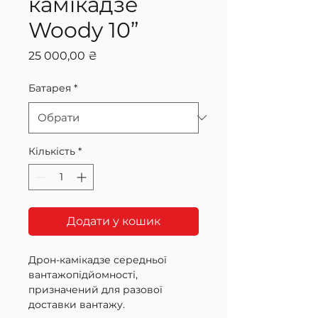
камікадзе
Woody 10”
Ціна
25 000,00 ₴
Батарея
*
Кількість
*
Додати у кошик
Дрон-камікадзе середньої
вантажопідйомності,
призначений для разової
доставки вантажу.