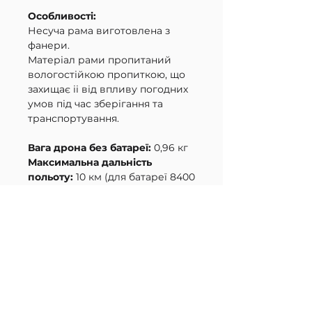
​Особливості:
Несуча рама виготовлена з
фанери.
Матеріал рами пропитаний
вологостійкою пропиткою, що
захищає іі від впливу погодних
умов під час зберігання та
транспортування.
Вага дрона без батареї:
0,96 кг
Максимальна дальність
польоту:
10 км (для батареї 8400
мАг).
Максимальна
вантажопідйомність:
4 кг.
Робоче навантаження:
3 - 3,5 кг.
Роздільна здатність камери:
1200 TVL.
Система керування:
ПЗ
BetaFlight.
Додаткове обладнання: